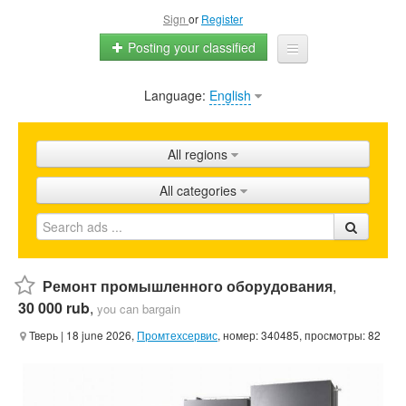
Sign
or
Register
Posting your classified
Language:
English
Home
All ads
All regions
Shops
All categories
Promotion
FAQ
Blog
Ремонт промышленного оборудования
,
30 000 rub
,
you can bargain
Тверь
| 18 june 2026,
Промтехсервис
, номер: 340485, просмотры: 82