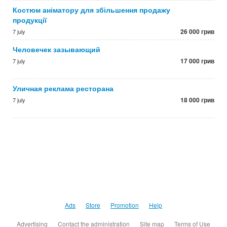
Костюм аніматору для збільшення продажу
продукції
26 000 грив
7 july
Человечек зазывающий
17 000 грив
7 july
Уличная реклама ресторана
18 000 грив
7 july
Ads
Store
Promotion
Help
Advertising
Contact the administration
Site map
Terms of Use