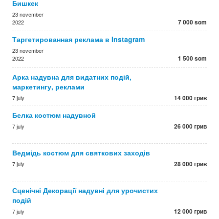
Бишкек
23 november
7 000 som
2022
Таргетированная реклама в Instagram
23 november
1 500 som
2022
Арка надувна для видатних подій,
маркетингу, реклами
14 000 грив
7 july
Белка костюм надувной
26 000 грив
7 july
Ведмідь костюм для святкових заходів
28 000 грив
7 july
Сценічні Декорації надувні для урочистих
подій
12 000 грив
7 july