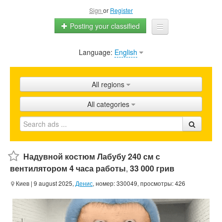
Sign
or
Register
Posting your classified
Language:
English
Home
All ads
All regions
Shops
All categories
Promotion
FAQ
Blog
Надувной костюм Лабубу 240 см с
вентилятором 4 часа работы
,
33 000 грив
Киев
| 9 august 2025,
Денис
, номер: 330049, просмотры: 426