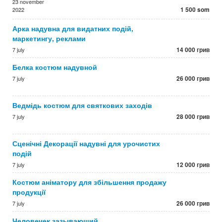
23 november
1 500 som
2022
Арка надувна для видатних подій,
маркетингу, реклами
14 000 грив
7 july
Белка костюм надувной
26 000 грив
7 july
Ведмідь костюм для святкових заходів
28 000 грив
7 july
Сценічні Декорації надувні для урочистих
подій
12 000 грив
7 july
Костюм аніматору для збільшення продажу
продукції
26 000 грив
7 july
Человечек зазывающий