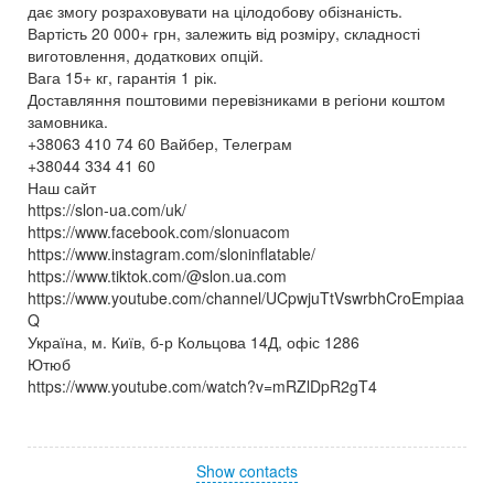
дає змогу розраховувати на цілодобову обізнаність.
Вартість 20 000+ грн, залежить від розміру, складності
виготовлення, додаткових опцій.
Вага 15+ кг, гарантія 1 рік.
Доставляння поштовими перевізниками в регіони коштом
замовника.
+38063 410 74 60 Вайбер, Телеграм
+38044 334 41 60
Наш сайт
https://slon-ua.com/uk/
https://www.facebook.com/slonuacom
https://www.instagram.com/sloninflatable/
https://www.tiktok.com/@slon.ua.com
https://www.youtube.com/channel/UCpwjuTtVswrbhCroEmpiaa
Q
Україна, м. Київ, б-р Кольцова 14Д, офіс 1286
Ютюб
https://www.youtube.com/watch?v=mRZlDpR2gT4
Show contacts