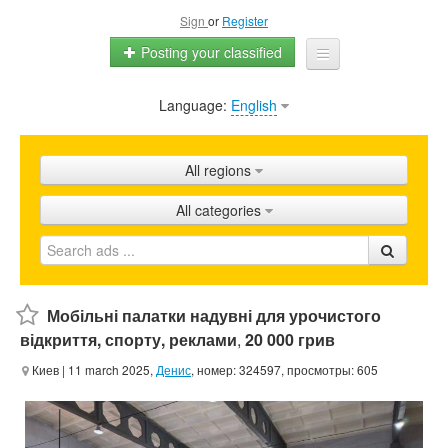
Sign
or
Register
Posting your classified
Language:
English
Home
All ads
All regions
Shops
All categories
Promotion
FAQ
Blog
Мобільні палатки надувні для урочистого
відкриття, спорту, реклами
,
20 000 грив
Киев
| 11 march 2025,
Денис
, номер: 324597, просмотры: 605