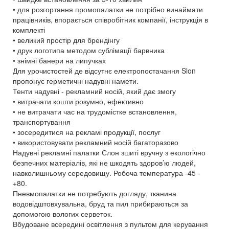
• для розгортання промопалатки не потрібно винаймати
працівників, впорається співробітник компанії, інструкція в
комплекті
• великий простір для брендінгу
• друк логотипа методом сублімації барвника
• знімні банери на липучках
Для урочистостей де відсутнє електропостачання Slon
пропонує герметичні надувні намети.
Тенти надувні - рекламний носій, який дає змогу
• витрачати кошти розумно, ефективно
• не витрачати час на трудомістке встановлення,
транспортування
• зосередитися на рекламі продукції, послуг
• використовувати рекламний носій багаторазово
Надувні рекламні палатки Слон зшиті вручну з екологічно
безпечних матеріалів, які не шкодять здоров’ю людей,
навколишньому середовищу. Робоча температура -45 -
+80.
Пневмопалатки не потребують догляду, тканина
водовідштовхувальна, бруд та пил прибираються за
допомогою вологих серветок.
Вбудоване всередині освітлення з пультом для керування