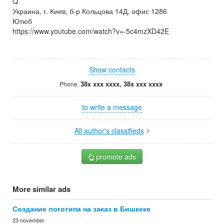
Q
Украина, г. Киев, б-р Кольцова 14Д, офис 1286
Ютюб
https://www.youtube.com/watch?v=-5c4mzXD42E
Show contacts
38x xxx xxxx, 38x xxx xxxx
Phone.
to write a message
All author's classifieds
promote ads
More similar ads
Создание логотипа на заказ в Бишкеке
23 november