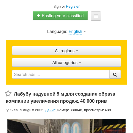
Sign
or
Register
Posting your classified
Language:
English
Home
All ads
All regions
Shops
All categories
Promotion
FAQ
Blog
Лабубу надувной 5 м для создания образа
компании увеличения продаж
,
40 000 грив
Киев
| 9 august 2025,
Денис
, номер: 330048, просмотры: 439