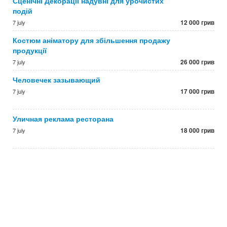
Сценічні Декорації надувні для урочистих
подій
12 000 грив
7 july
Костюм аніматору для збільшення продажу
продукції
26 000 грив
7 july
Человечек зазывающий
17 000 грив
7 july
Уличная реклама ресторана
18 000 грив
7 july