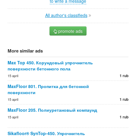
to write a message
All author's classifieds
promote ads
More similar ads
Max Top 450. Корундовый упрочнитель
поверхности бетонного пола
1 rub
15 april
MaxFloor 801. Пропитка для бетонной
поверхности
1 rub
15 april
MaxFloor 205. Полиуретановый компаунд
1 rub
15 april
Sikafloor® SynTop-450. Упрочнитель