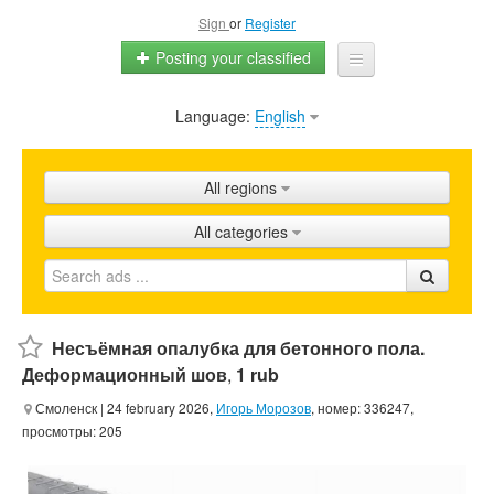
Sign
or
Register
Posting your classified
Language:
English
Home
All ads
All regions
Shops
All categories
Promotion
FAQ
Blog
Несъёмная опалубка для бетонного пола.
Деформационный шов
,
1 rub
Смоленск
| 24 february 2026,
Игорь Морозов
, номер: 336247,
просмотры: 205