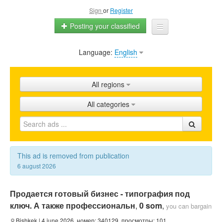
Sign
or
Register
Posting your classified
Language:
English
Home
All ads
All regions
Shops
All categories
Promotion
FAQ
Blog
This ad is removed from publication
6 august 2026
Продается готовый бизнес - типография под
ключ. А также профессиональн
,
0 som
,
you can bargain
Bishkek
| 4 june 2026, номер: 340129, просмотры: 101