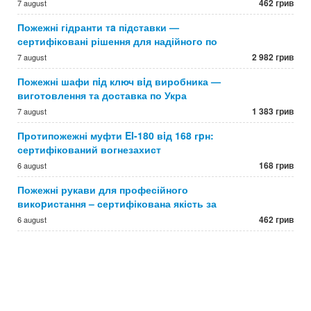
462 грив
7 august
Пожежні гідранти тa підставки —
сертифіковані рішення для надійного по
2 982 грив
7 august
Пожежні шафи пiд ключ вiд виробника —
виготовлення та доставка по Укра
1 383 грив
7 august
Протипожежні муфти EI-180 вiд 168 гpн:
сертифікований вогнезахист
168 грив
6 august
Пожежні рукави для професійного
викоpистання – сертифікована якість за
462 грив
6 august