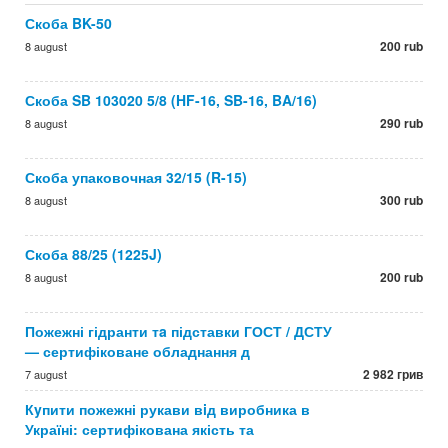
Скоба BK-50
200 rub
8 august
Скоба SB 103020 5/8 (HF-16, SB-16, BA/16)
290 rub
8 august
Скоба упаковочная 32/15 (R-15)
300 rub
8 august
Скоба 88/25 (1225J)
200 rub
8 august
Пожежні гідранти тa підставки ГОСТ / ДСТУ
— сертифіковане обладнання д
2 982 грив
7 august
Кyпити пожежні рукави вiд виробника в
Україні: сертифікована якість та