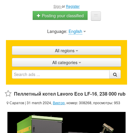
Sign
or
Register
Posting your classified
Language:
English
Home
All ads
All regions
Shops
All categories
Promotion
FAQ
Blog
Пеллетный котел Lavoro Eco LF-16
,
238 000 rub
Саратов
| 31 march 2024,
Виктор
, номер: 308268, просмотры: 953