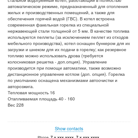
стальной водогрейный котел, работающий в полностью
автоматическом режиме, предназначенный для отопления
жилых и производственных помещений, а также для
обеспечения горячей водой (ГВС). В котел встроена
современная факельная горелка из специальной
нержавеющей стали толщиной от 5 мм. В качестве топлива
используются пеллеты (за исключением пеллет из отходов
мебельного производства), котел оснащен бункером для их
загрузки и шнеком для их подачи в горелку; как резервное
топливо можно использовать дрова (требуется
колосниковая решетка - доп.опция). Управление
производится при помощи автоматики, также возможно
дистанционное управление котлом (доп. опция). Горелка
по умолчанию оснащена механизмами автоочистки и
авторозжига.
Тепловая мощность 16
Отапливаемая площадь 40 - 160
Вес 228
Show contacts
7 x xxx xxxx, 7 x xxx xxxx
Phone.