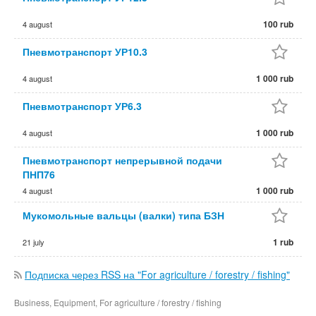
100 rub
4 august
Пневмотранспорт УР10.3
1 000 rub
4 august
Пневмотранспорт УР6.3
1 000 rub
4 august
Пневмотранспорт непрерывной подачи
ПНП76
1 000 rub
4 august
Мукомольные вальцы (валки) типа БЗН
1 rub
21 july
Подписка через RSS на "For agriculture / forestry / fishing"
Business, Equipment, For agriculture / forestry / fishing