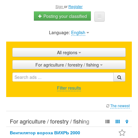
Sign
or
Register
Posting your classified
Language:
English
Home
All ads
All regions
Shops
For agriculture / forestry / fishing
Promotion
FAQ
Filter results
Blog
The newest
For agriculture / forestry / fishing
Вентилятор вороха ВИХРЬ 2000