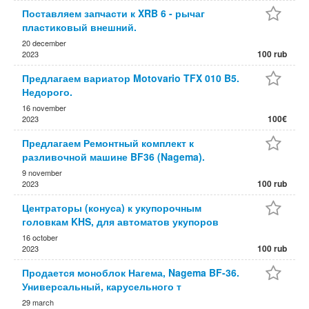
Поставляем запчасти к XRB 6 - рычаг
пластиковый внешний.
20 december
100 rub
2023
Предлагаем вариатор Motovario TFX 010 B5.
Недорого.
16 november
100€
2023
Предлагаем Ремонтный комплект к
разливочной машине BF36 (Nagema).
9 november
100 rub
2023
Центраторы (конуса) к укупорочным
головкам KHS, для автоматов укупоров
16 october
100 rub
2023
Продается моноблок Нагема, Nagema BF-36.
Универсальный, карусельного т
29 march