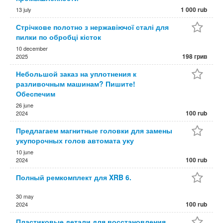
1 000 rub
13 july
Стрічкове полотно з нержавіючої сталі для
пилки по обробці кісток
10 december
198 грив
2025
Небольшой заказ на уплотнения к
разливочным машинам? Пишите!
Обеспечим
26 june
100 rub
2024
Предлагаем магнитные головки для замены
укупорочных голов автомата уку
10 june
100 rub
2024
Полный ремкомплект для XRB 6.
30 may
100 rub
2024
Пластиковые детали для восстановления