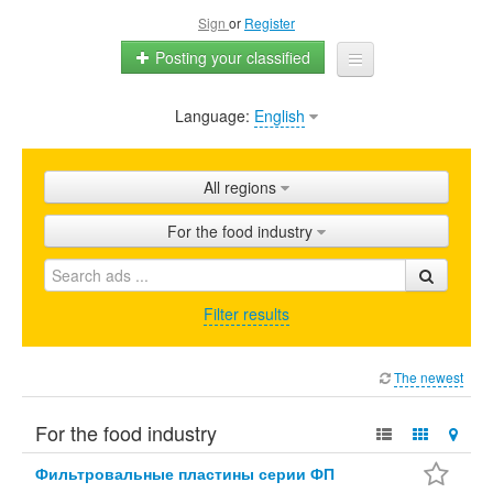
Sign
or
Register
Posting your classified
Language:
English
Home
All ads
All regions
Shops
For the food industry
Promotion
FAQ
Filter results
Blog
The newest
For the food industry
Фильтровальные пластины серии ФП