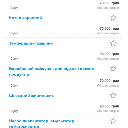
70 000 грив
13 july
You can bargain
Котел харчовий
70 000 грив
13 july
You can bargain
Темпераційні машини
98 000 грив
13 july
You can bargain
Барабанний змішувач для рідких і сипких
продуктів
70 000 грив
13 july
You can bargain
Шнековий живильник
90 000 грив
13 july
You can bargain
Насос диспергатор, эмульгатор,
гомогенизатор