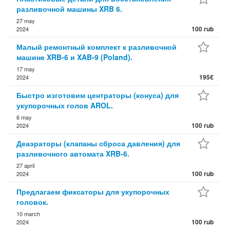
разливочной машины XRB 6.
27 may
100 rub
2024
Малый ремонтный комплект к разливочной
машине XRB-6 и XAB-9 (Poland).
17 may
195€
2024
Быстро изготовим центраторы (конуса) для
укупорочных голов AROL.
6 may
100 rub
2024
Деаэраторы (клапаны сброса давления) для
разливочного автомата XRB-6.
27 april
100 rub
2024
Предлагаем фиксаторы для укупорочных
головок.
10 march
100 rub
2024