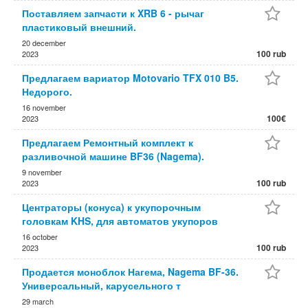
Поставляем запчасти к XRB 6 - рычаг
пластиковый внешний.
20 december
100 rub
2023
Предлагаем вариатор Motovario TFX 010 B5.
Недорого.
16 november
100€
2023
Предлагаем Ремонтный комплект к
разливочной машине BF36 (Nagema).
9 november
100 rub
2023
Центраторы (конуса) к укупорочным
головкам KHS, для автоматов укупоров
16 october
100 rub
2023
Продается моноблок Нагема, Nagema BF-36.
Универсальный, карусельного т
29 march