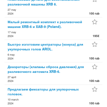
разливочной машины XRB 6.
27 may
100 rub
2024
Малый ремонтный комплект к разливочной
машине XRB-6 и XAB-9 (Poland).
17 may
195€
2024
Быстро изготовим центраторы (конуса) для
укупорочных голов AROL.
6 may
100 rub
2024
Деаэраторы (клапаны сброса давления) для
разливочного автомата XRB-6.
27 april
100 rub
2024
Предлагаем фиксаторы для укупорочных
головок.
10 march
100 rub
2024