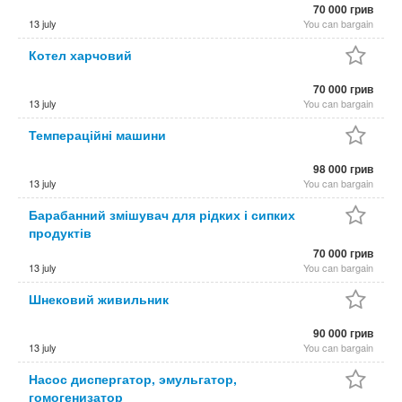
70 000 грив
13 july
You can bargain
Котел харчовий
70 000 грив
13 july
You can bargain
Темпераційні машини
98 000 грив
13 july
You can bargain
Барабанний змішувач для рідких і сипких
продуктів
70 000 грив
13 july
You can bargain
Шнековий живильник
90 000 грив
13 july
You can bargain
Насос диспергатор, эмульгатор,
гомогенизатор