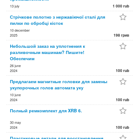
1 000 rub
13 july
Стрічкове полотно з нержавіючої сталі для
пилки по обробці кісток
10 december
198 грив
2025
Небольшой заказ на уплотнения к
разливочным машинам? Пишите!
Обеспечим
26 june
100 rub
2024
Предлагаем магнитные головки для замены
укупорочных голов автомата уку
10 june
100 rub
2024
Полный ремкомплект для XRB 6.
30 may
100 rub
2024
Пластиковые детали для восстановления