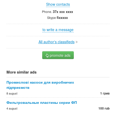
Show contacts
37x xxx xxxx
Phone.
fixxxxx
Skype
to write a message
All author's classifieds
promote ads
More similar ads
Промислові насоси для виробничих
підприємств
1 грив
8 august
Фильтровальные пластины серии ФП
100 rub
4 august