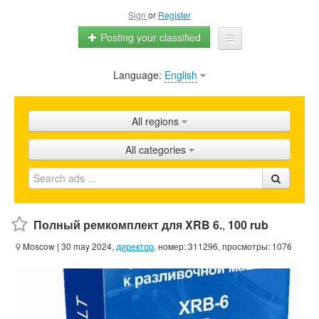
Sign
or
Register
Posting your classified
Language:
English
Home
All ads
All regions
Shops
All categories
Promotion
FAQ
Blog
Полный ремкомплект для XRB 6.
,
100 rub
Moscow
| 30 may 2024,
директор
, номер: 311296, просмотры: 1076