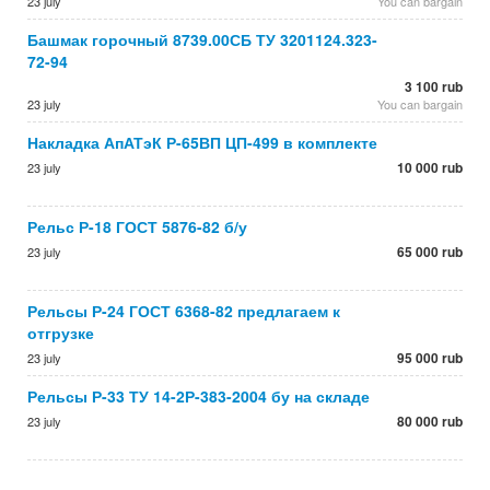
23 july
You can bargain
Башмак горочный 8739.00СБ ТУ 3201124.323-
72-94
3 100 rub
23 july
You can bargain
Накладка АпАТэК Р-65ВП ЦП-499 в комплекте
10 000 rub
23 july
Рельс Р-18 ГОСТ 5876-82 б/у
65 000 rub
23 july
Рельсы Р-24 ГОСТ 6368-82 предлагаем к
отгрузке
95 000 rub
23 july
Рельсы Р-33 ТУ 14-2Р-383-2004 бу на складе
80 000 rub
23 july