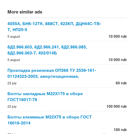
More similar ads
4055А, БНК-12ТК, 888СТ, 623КП, ДЦН44С-ТВ-
Т, НП25-5
10 000 rub
5 august
8Д2.966.603, 8Д2.966.241, 8Д2.966.085,
8Д2.966.063-7, 402/014Б
10 000 rub
5 august
Прокладка резиновая ОП366 ТУ 2539-161-
01124323-2003, амортизационная,
60 rub
23 july
Болты закладные М22Х175 в сборе
ГОСТ16017-79
100 000 rub
23 july
Болты клеммные М22Х75 в сборе ГОСТ
16016-2014
100 rub