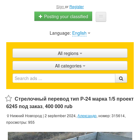
Sign
or
Register
Posting your classified
Language:
English
Home
All ads
All regions
Shops
All categories
Promotion
FAQ
Blog
Стрелочный перевод тип Р-24 марка 1/5 проект
6245 под заказ
,
400 000 rub
Нижний Новгород
| 2 september 2024,
Александр
, номер: 315614,
просмотры: 955