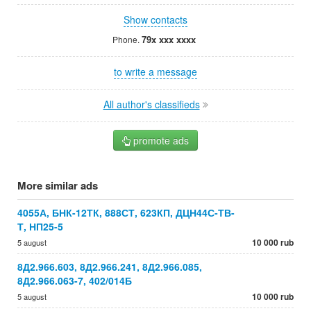
Show contacts
79x xxx xxxx
Phone.
to write a message
All author's classifieds
promote ads
More similar ads
4055А, БНК-12ТК, 888СТ, 623КП, ДЦН44С-ТВ-
Т, НП25-5
10 000 rub
5 august
8Д2.966.603, 8Д2.966.241, 8Д2.966.085,
8Д2.966.063-7, 402/014Б
10 000 rub
5 august