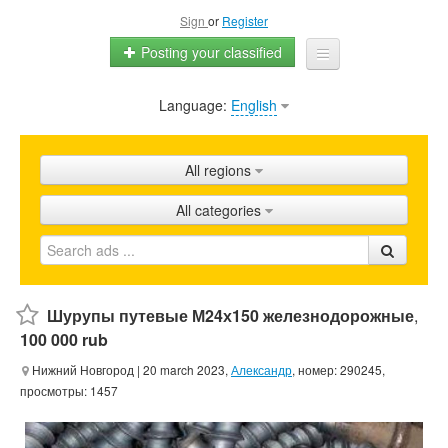
Sign
or
Register
Posting your classified
Language:
English
Home
All ads
All regions
Shops
All categories
Promotion
FAQ
Blog
Шурупы путевые М24х150 железнодорожные
,
100 000 rub
Нижний Новгород
| 20 march 2023,
Александр
, номер: 290245,
просмотры: 1457