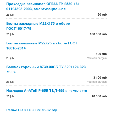
Прокладка резиновая ОП366 ТУ 2539-161-
01124323-2003, амортизационная,
60 rub
23 july
Болты закладные М22Х175 в сборе
ГОСТ16017-79
100 000 rub
23 july
Болты клеммные М22Х75 в сборе ГОСТ
16016-2014
100 rub
23 july
You can bargain
Башмак горочный 8739.00СБ ТУ 3201124.323-
72-94
3 100 rub
23 july
You can bargain
Накладка АпАТэК Р-65ВП ЦП-499 в комплекте
10 000 rub
23 july
Рельс Р-18 ГОСТ 5876-82 б/у