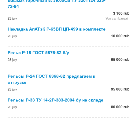
Башмак горочный 8739.00СБ ТУ 3201124.323-
72-94
3 100 rub
23 july
You can bargain
Накладка АпАТэК Р-65ВП ЦП-499 в комплекте
10 000 rub
23 july
Рельс Р-18 ГОСТ 5876-82 б/у
65 000 rub
23 july
Рельсы Р-24 ГОСТ 6368-82 предлагаем к
отгрузке
95 000 rub
23 july
Рельсы Р-33 ТУ 14-2Р-383-2004 бу на складе
80 000 rub
23 july