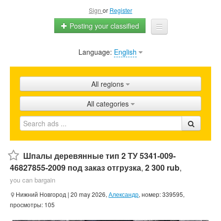
Sign
or
Register
Posting your classified
Language:
English
Home
All ads
All regions
Shops
All categories
Promotion
FAQ
Blog
Шпалы деревянные тип 2 ТУ 5341-009-
46827855-2009 под заказ отгрузка
,
2 300 rub
,
you can bargain
Нижний Новгород
| 20 may 2026,
Александр
, номер: 339595,
просмотры: 105