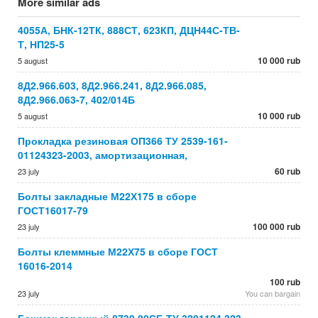
More similar ads
4055А, БНК-12ТК, 888СТ, 623КП, ДЦН44С-ТВ-
Т, НП25-5
10 000 rub
5 august
8Д2.966.603, 8Д2.966.241, 8Д2.966.085,
8Д2.966.063-7, 402/014Б
10 000 rub
5 august
Прокладка резиновая ОП366 ТУ 2539-161-
01124323-2003, амортизационная,
60 rub
23 july
Болты закладные М22Х175 в сборе
ГОСТ16017-79
100 000 rub
23 july
Болты клеммные М22Х75 в сборе ГОСТ
16016-2014
100 rub
23 july
You can bargain