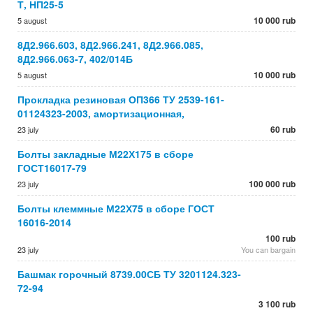
Т, НП25-5
10 000 rub
5 august
8Д2.966.603, 8Д2.966.241, 8Д2.966.085,
8Д2.966.063-7, 402/014Б
10 000 rub
5 august
Прокладка резиновая ОП366 ТУ 2539-161-
01124323-2003, амортизационная,
60 rub
23 july
Болты закладные М22Х175 в сборе
ГОСТ16017-79
100 000 rub
23 july
Болты клеммные М22Х75 в сборе ГОСТ
16016-2014
100 rub
23 july
You can bargain
Башмак горочный 8739.00СБ ТУ 3201124.323-
72-94
3 100 rub