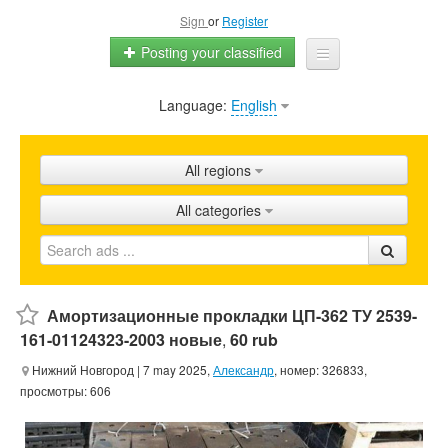
Sign
or
Register
Posting your classified
Language:
English
Home
All ads
All regions
Shops
All categories
Promotion
FAQ
Blog
Амортизационные прокладки ЦП-362 ТУ 2539-
161-01124323-2003 новые
,
60 rub
Нижний Новгород
| 7 may 2025,
Александр
, номер: 326833,
просмотры: 606