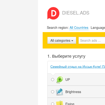
DIESEL.ADS
Search region:
All Countries
Languag
All categories
1. Выберите услугу
Семейный отдых на Иссык-Куле! П
UP
Brightness
Fixing