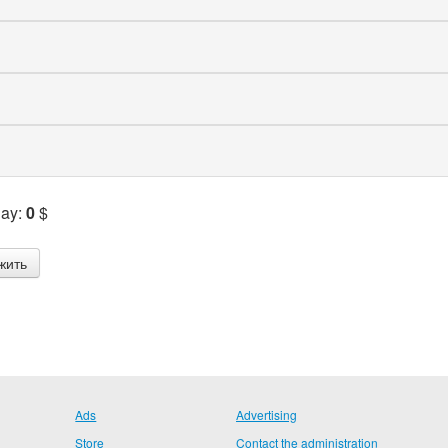
Pay:
0
$
Ads
Advertising
Store
Contact the administration