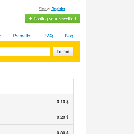
Sign
or
Register
Posting your classified
s
Promotion
FAQ
Blog
To find
0.10
$
0.20
$
0.80
$