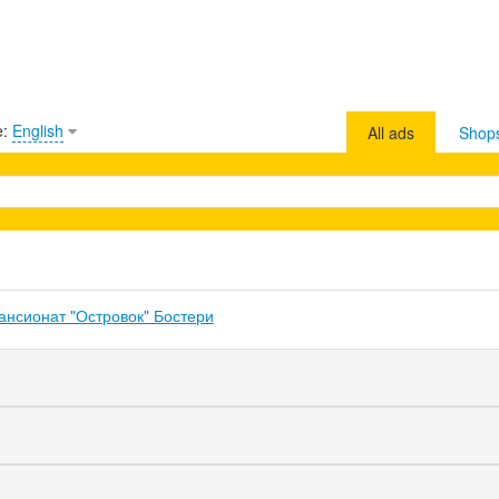
e:
English
All ads
Shop
ансионат "Островок" Бостери