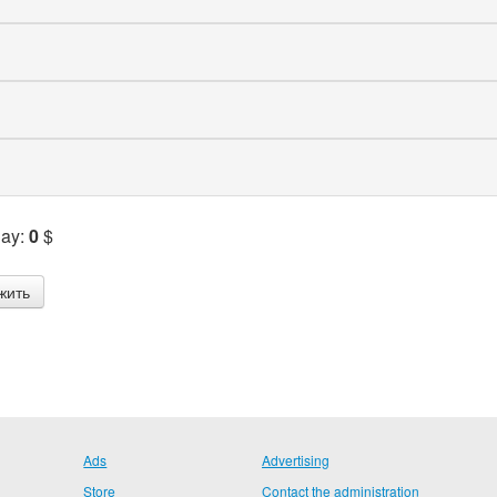
Pay:
0
$
Ads
Advertising
Store
Contact the administration