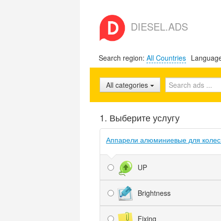
DIESEL.ADS
Search region:
All Countries
Languag
All categories
1. Выберите услугу
Аппарели алюминиевые для колесн
UP
Brightness
Fixing