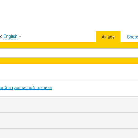
e:
English
All ads
Shop
ой и гусеничной техники