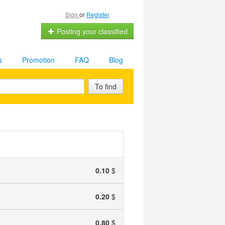
Sign
or
Register
Posting your classified
s
Promotion
FAQ
Blog
To find
0.10
$
0.20
$
0.80
$