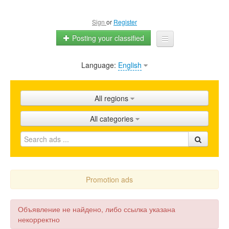
Sign
or
Register
Posting your classified
Language:
English
Home
All ads
All regions
Shops
All categories
Promotion
FAQ
Blog
Promotion ads
Объявление не найдено, либо ссылка указана
некорректно